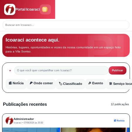
Portal Icoaraci
Icoaraci acontece aqui.
Histórias, lugares, oportunidades e vozes da nossa comunidade em um espaço feito
para a Vila Sorriso.
+
O que você quer compartilhar com Icoaraci?
Publicar
📰 Notícia
🍕 Onde comer
🎉 Evento
🏷️ Classificado
🛠️ Serviço loca
Publicações recentes
12 publicações
Administrador
📰 Notícia
Icoaraci • 07/08/2026 às 20:30