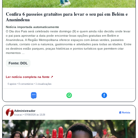
Confira 6 passeios gratuitos para levar o seu pai em Belém e
Ananindeua
Notícia importada automaticamente
O Dia dos Pais será celebrado neste domingo (9) e quem ainda não decidiu onde levar
o pai para aproveitar a data pode encontrar boas opções gratuitas em Belém e
Ananindeua. A Região Metropolitana oferece espaços com áreas verdes, passeios
culturais, contato com a natureza, gastronomia e atividades para todas as idades. Entre
os destinos estão parques, praças históricas e pontos turísticos que permitem criar
momentos …
Fonte: DOL
Ler notícia completa na fonte ↗
0 apoios • 0 comentários • 1 visualizações
f
Administrador
📰 Notícia
Icoaraci • 07/08/2026 às 13:28