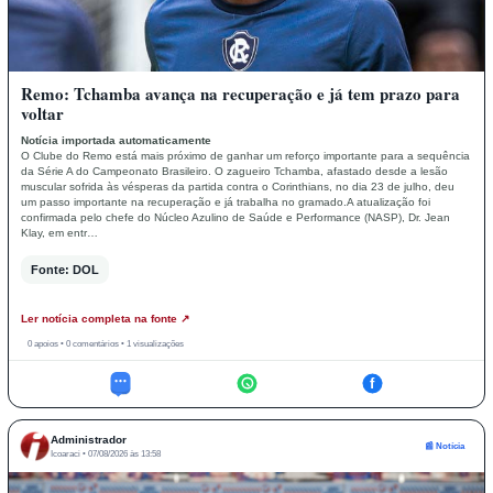
Remo: Tchamba avança na recuperação e já tem prazo para
voltar
Notícia importada automaticamente
O Clube do Remo está mais próximo de ganhar um reforço importante para a sequência
da Série A do Campeonato Brasileiro. O zagueiro Tchamba, afastado desde a lesão
muscular sofrida às vésperas da partida contra o Corinthians, no dia 23 de julho, deu
um passo importante na recuperação e já trabalha no gramado.A atualização foi
confirmada pelo chefe do Núcleo Azulino de Saúde e Performance (NASP), Dr. Jean
Klay, em entr…
Fonte: DOL
Ler notícia completa na fonte ↗
0 apoios • 0 comentários • 1 visualizações
f
Administrador
📰 Notícia
Icoaraci • 07/08/2026 às 13:58